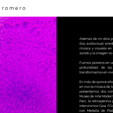
s r o m e r o
Además de mi obra plá
dúo audiovisual sine
música y visuales en 
sonido y la imagen no
Fuimos pioneros en un
profundidad de la
transformamos en vivo
En más de quince año
en vivo la música de l
presentamos dos conc
Museo de Arte Moderno
Parc, la retrospectiva
intervinimos Casa FOA
con Medalla de Plat