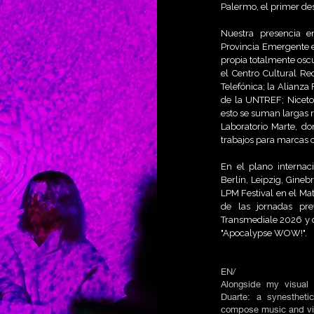
Palermo, el primer de
Nuestra presencia en
Provincia Emergente 
propia totalmente osc
el Centro Cultural Re
Telefónica; la Alianza 
de la UNTREF; Niceto
esto se suman largas 
Laboratorio Marte, d
trabajos para marcas 
En el plano internac
Berlín, Leipzig, Gine
LPM Festival en el Mat
de las jornadas pre
Transmediale 2026 y 
"Apocalypse WOW!".
EN/
Alongside my visual 
Duarte: a synestheti
compose music and vis