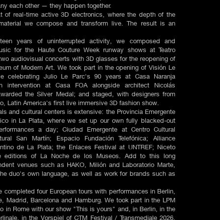
y each other — they happen together.
 of real-time active 3D electronics, where the depth of the
material we compose and transform live. The result is an
fteen years of uninterrupted activity, we composed and
usic for the Haute Couture Week runway shows at Teatro
wo audiovisual concerts with 3D glasses for the reopening of
um of Modern Art. We took part in the opening of Visión Le
ive celebrating Julio Le Parc's 90 years at Casa Naranja
n intervention at Casa FOA alongside architect Nicolás
awarded the Silver Medal; and staged, with designers from
, Latin America's first live immersive 3D fashion show.
als and cultural centers is extensive: the Provincia Emergente
nico in La Plata, where we set up our own fully blacked-out
erformances a day; Ciudad Emergente at Centro Cultural
tural San Martín; Espacio Fundación Telefónica; Alliance
entino de La Plata; the Enlaces Festival at UNTREF; Niceto
e editions of La Noche de los Museos. Add to this long
endent venues such as HAKO, Milión and Laboratorio Marte,
he duo's own language, as well as work for brands such as
ve completed four European tours with performances in Berlin,
e, Madrid, Barcelona and Hamburg. We took part in the LPM
io in Rome with our show "This is yours" and, in Berlin, in the
linale, in the Vorspiel of CTM Festival / Transmediale 2026,