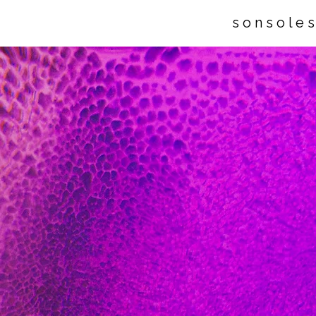
s o n s o l e 