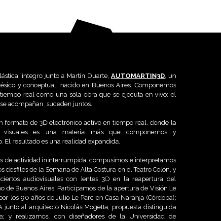
stica, integro junto a Martín Duarte,
AUTOMARTIN3D
, un
stésico y conceptual, nacido en Buenos Aires. Componemos
tiempo real como una sola obra que se ejecuta en vivo: el
 se acompañan, suceden juntos.
 formato de 3D electrónico activo en tiempo real, donde la
s visuales es una materia más que componemos y
. El resultado es una realidad expandida.
s de actividad ininterrumpida, compusimos e interpretamos
os desfiles de la Semana de Alta Costura en el Teatro Colón, y
iertos audiovisuales con lentes 3D en la reapertura del
 de Buenos Aires. Participamos de la apertura de Visión Le
 por los 90 años de Julio Le Parc en Casa Naranja (Córdoba);
 junto al arquitecto Nicolás Mogetta, propuesta distinguida
a; y realizamos, con diseñadores de la Universidad de