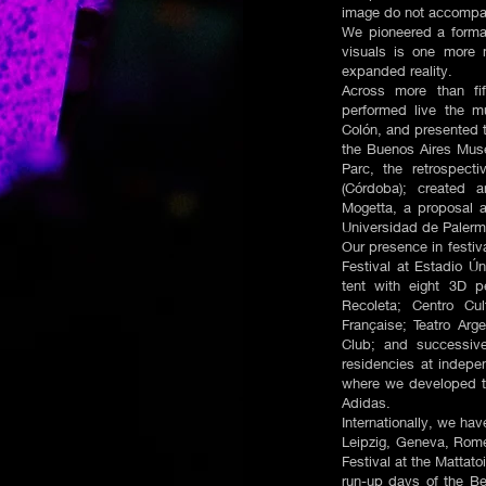
image do not accompan
We pioneered a format
visuals is one more 
expanded reality.
Across more than fi
performed live the m
Colón, and presented t
the Buenos Aires Muse
Parc, the retrospect
(Córdoba); created a
Mogetta, a proposal 
Universidad de Palermo
Our presence in festiv
Festival at Estadio Ú
tent with eight 3D p
Recoleta; Centro Cul
Française; Teatro Arg
Club; and successiv
residencies at indep
where we developed t
Adidas.
Internationally, we ha
Leipzig, Geneva, Rom
Festival at the Mattato
run-up days of the Ber