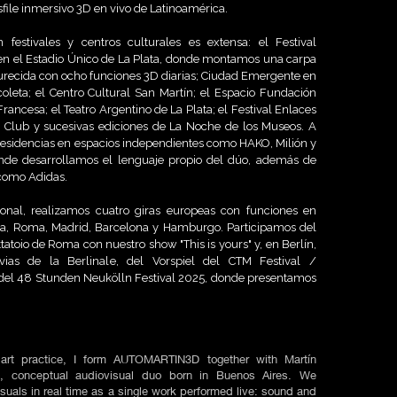
sfile inmersivo 3D en vivo de Latinoamérica.
 festivales y centros culturales es extensa: el Festival
en el Estadio Único de La Plata, donde montamos una carpa
urecida con ocho funciones 3D diarias; Ciudad Emergente en
coleta; el Centro Cultural San Martín; el Espacio Fundación
Francesa; el Teatro Argentino de La Plata; el Festival Enlaces
 Club y sucesivas ediciones de La Noche de los Museos. A
residencias en espacios independientes como HAKO, Milión y
onde desarrollamos el lenguaje propio del dúo, además de
como Adidas.
ional, realizamos cuatro giras europeas con funciones en
bra, Roma, Madrid, Barcelona y Hamburgo. Participamos del
tatoio de Roma con nuestro show "This is yours" y, en Berlín,
vias de la Berlinale, del Vorspiel del CTM Festival /
del 48 Stunden Neukölln Festival 2025, donde presentamos
art practice, I form AUTOMARTIN3D together with Martín
c, conceptual audiovisual duo born in Buenos Aires. We
uals in real time as a single work performed live: sound and