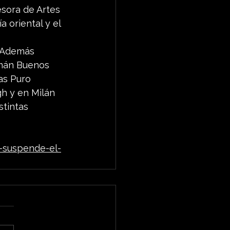
esora de Artes 
a oriental y el 
 Además 
emán Buenos 
ias Puro 
h y en Milán 
stintas 
-suspende-el-