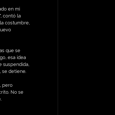
ado en mi 
, contó la 
 la costumbre, 
nuevo 
as que se 
go, esa idea 
e suspendida, 
, se detiene.
, pero 
ito. No se 
.