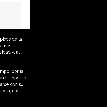
pisos de la 
artista 
dad y, al 
empo, por la 
 un tiempo en 
rarse con su 
ncia, del 