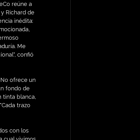
teCo reúne a 
 y Richard de 
ncia inédita: 
emocionada, 
hermoso 
aduría. Me 
onal", confió 
 No ofrece un 
un fondo de 
tinta blanca, 
"Cada trazo 
dos con los 
cual vivimos, 