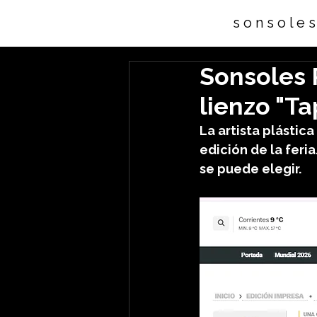
s o n s o l e 
Sonsoles 
lienzo "T
La artista plástic
edición de la feri
se puede elegir.