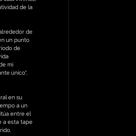
ividad de la 
alrededor de 
en un punto 
ríodo de 
ida 
de mi 
nte único", 
ral en su 
tiempo a un 
túa entre el 
e a esta tape 
rido.