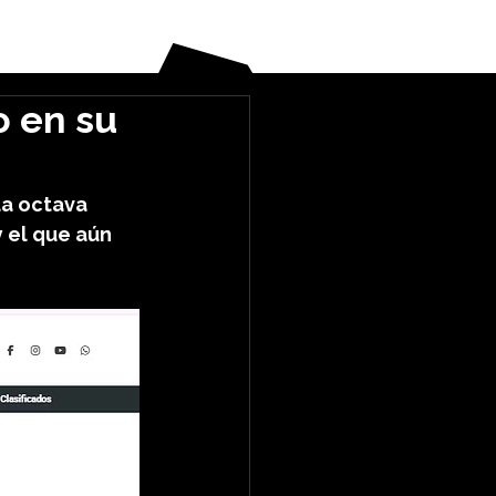
 en su
la octava 
 el que aún 