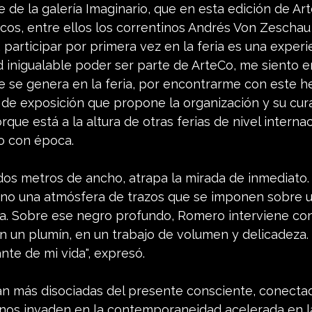
 de la galería Imaginario, que en esta edición de Ar
ticos, entre ellos los correntinos Andrés Von Zeschau
, participar por primera vez en la feria es una experie
d inigualable poder ser parte de ArteCo, me siento 
e se genera en la feria, por encontrarme con este 
 de exposición que propone la organización y su cur
rque está a la altura de otras ferias de nivel internaci
o con época.
y dos metros de ancho, atrapa la mirada de inmediato.
 sino una atmósfera de trazos que se imponen sobre 
ra. Sobre ese negro profundo, Romero interviene con 
n un plumín, en un trabajo de volumen y delicadeza. 
nte de mi vida", expresó.
tán más disociadas del presente consciente, conecta
os invaden en la contemporaneidad acelerada en la 