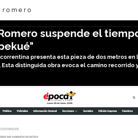
s r o m e r o
Romero suspende el tiempo
apekué"
a correntina presenta esta pieza de dos metros en 
a. Esta distinguida obra evoca el camino recorrido y