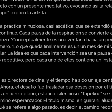
to con un presente meditativo, evocando así la relat
o", explicó la artista.
 práctica minuciosa, casi ascética, que se extendió 
ontinuo. Cada pausa de la respiración se convierte 
lienzo. "Conceptualmente es una ventana hacia un pe
omero. "Lo que queda finalmente es un un mes de mi v
ller. La idea es que cada intervención sea una pausa 
o repetitivo, pero cada uno de ellos contiene un insta
es directora de cine, y el tiempo ha sido un eje cent
. Ahora, el desafío fue trasladar esa obsesión por el 
un lienzo plano, estático, silencioso. "Tapekué" se si
amino esperanzador. El título mismo, en guaraní, alud
ué se refiere a algo pasado, es decir, el camino recor